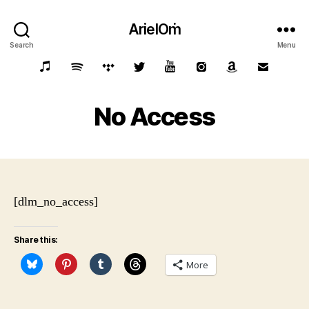
ArielOṁ
Search
Menu
No Access
[dlm_no_access]
Share this:
More