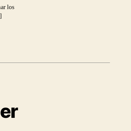
ar los
]
ser