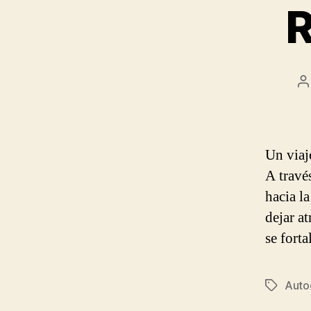
R
P
a
Un viaj
A través
hacia l
dejar a
se fort
Auto
Tags