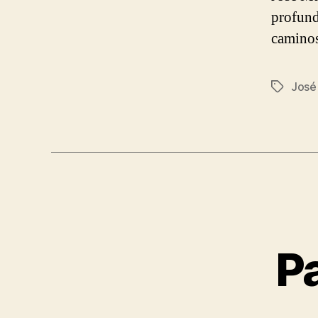
profund
caminos
José
Tags
Pa