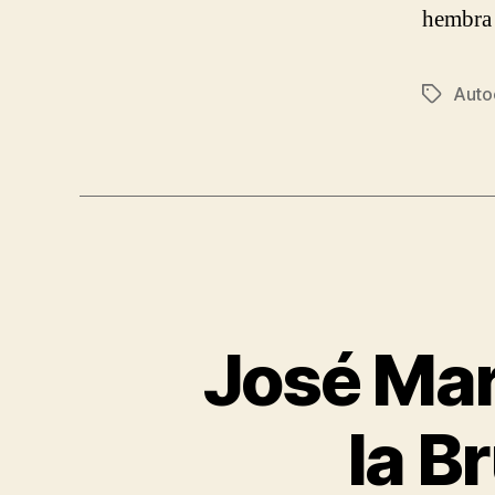
hembra 
Auto
Tags
José Mar
la B