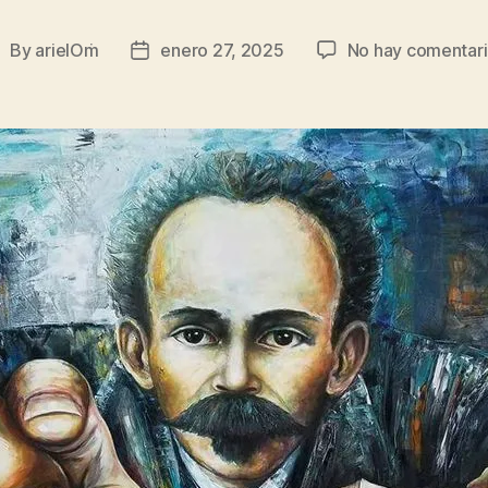
By
arielOṁ
enero 27, 2025
No hay comentar
ost
Post
uthor
date