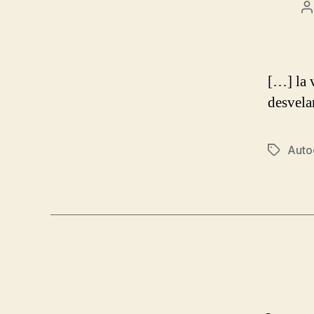
P
a
[…] la 
desvela
Auto
Tags