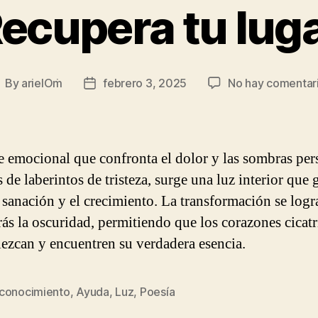
ecupera tu lug
By
arielOṁ
febrero 3, 2025
No hay comentar
ost
Post
uthor
date
e emocional que confronta el dolor y las sombras per
 de laberintos de tristeza, surge una luz interior que 
a sanación y el crecimiento. La transformación se logr
trás la oscuridad, permitiendo que los corazones cicat
alezcan y encuentren su verdadera esencia.
conocimiento
,
Ayuda
,
Luz
,
Poesía