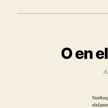
O en e
P
a
Sueñoqu
elefant