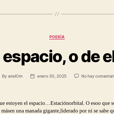
Categories
POESÍA
l espacio, o de e
By
arielOṁ
enero 30, 2025
No hay comentar
ost
Post
uthor
date
e estoyen el espacio…Estaciónorbital. O esoo que 
e másen una manada gigante,liderado por ni se sabe q