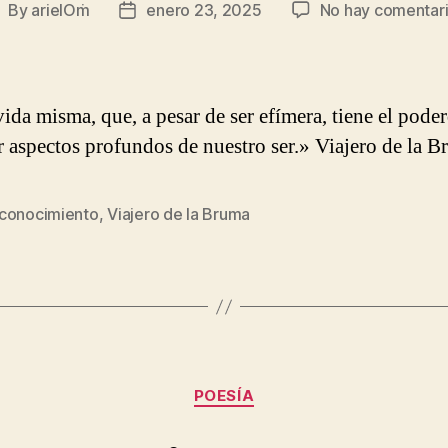
By
arielOṁ
enero 23, 2025
No hay comentar
ost
Post
uthor
date
vida misma, que, a pesar de ser efímera, tiene el pode
r aspectos profundos de nuestro ser.» Viajero de la 
conocimiento
,
Viajero de la Bruma
Categories
POESÍA